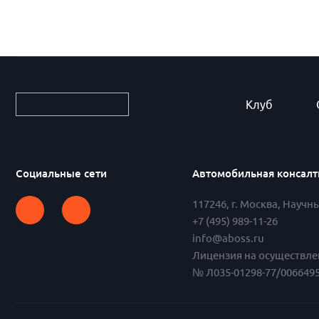
Клуб
Социальные сети
Автомобильная консалт
117246
,
г. Москва
,
Научны
+7 (495) 989-11-26
info@aboss.ru
Лицензия на осуществле
№ Л035-01298-77/0066495