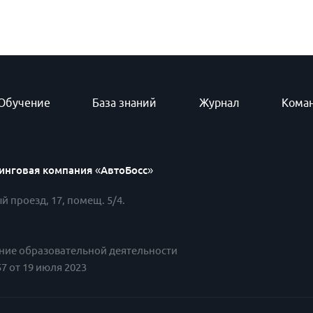
Обучение
База знаний
Журнал
Кома
инговая компания «АвтоБосс»
й проезд, 17, помещ. 5/4.
ние образовательной деятельности
7 от 19 июля 2023