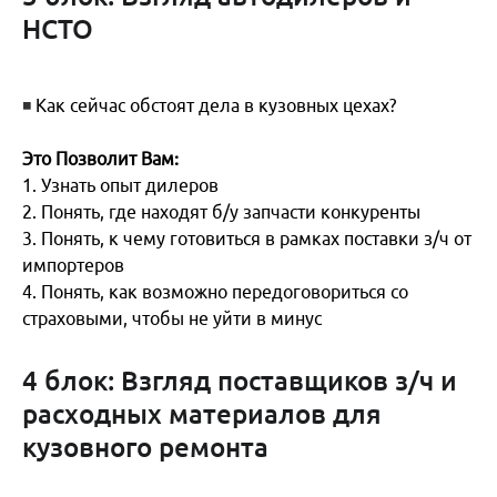
НСТО
◾
Как сейчас обстоят дела в кузовных цехах?
Это Позволит Вам:
1. Узнать опыт дилеров
2. Понять, где находят б/у запчасти конкуренты
3. Понять, к чему готовиться в рамках поставки з/ч от
АльфаСтрахование уверены - основная проблема в
импортеров
том, что у дилеров нет з/ч, а у НСТО все есть. В этом
4. Понять, как возможно передоговориться со
и причина маленькой загрузки цехов. Также у
страховыми, чтобы не уйти в минус
независимых мультисервисов все быстрее, проще и
дешевле! А для страховых это выгодно!
4 блок: Взгляд поставщиков з/ч и
Многие дилеры работают “в короткую”: например,
расходных материалов для
находят стекло допустим за 60 тыс руб., а
кузовного ремонта
выставляют за 150 тыс. руб. Такие изменения цены
поднимают и стоимость убытка. А на следующий год
может вырасти стоимость страхового полиса для