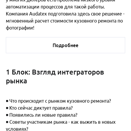
автоматизации процессов для такой работы.
Компания Audatex подготовила здесь свое решение -
мгновенный расчет стоимости кузовного ремонта по
фотографии!
Подробнее
2 блок
Взгляд страховых компаний
1 Блок: Взгляд интеграторов
Спикеры:
рынка
1. Олег Леждей - Начальник отдела организации
контроля ремонта - заместитель начальника
управления по работе с автостанциями, СК "МАКС"
◾
Что происходит с рынком кузовного ремонта?
2. Дмитрий Щербухин - Начальник отдела
◾
Кто сейчас диктует правила?
Автотехнической экспертизы, «АльфаСтрахование»
◾
Появились ли новые правила?
3. Сергей Кожевников - Вице-президент, Ренессанс
◾
Советы участникам рынка - как выжить в новых
Страхование
условиях?