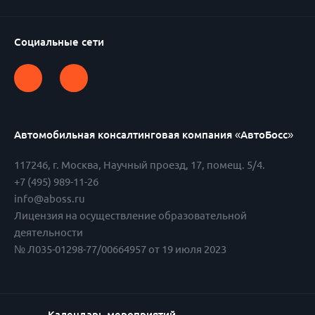
Социальные сети
Поэтому компания также выделила сотрудников для
Автомобильная консалтинговая компания «АвтоБосс»
поиска необходимых з/ч. Кол-во выплат удалось
117246
,
г. Москва
,
Научный проезд, 17, помещ. 5/4.
сократить до 3% от общего объема, так как задачей
+7 (495) 989-11-26
Ренессанс Страхования сейчас является помощь
info@aboss.ru
дилерам и только в случае отсутствия необходимый
Лицензия на осуществление образовательной
деталей, как у них, так и у дилеров, страховая
деятельности
предлагает клиентам выплату.
№ Л035-01298-77/00664957 от 19 июля 2023
Вывод:
Надо уметь договариваться! Страховые
готовы идти на встречу, так как тоже не хотят терять
клиентов.
Календарь мероприятий