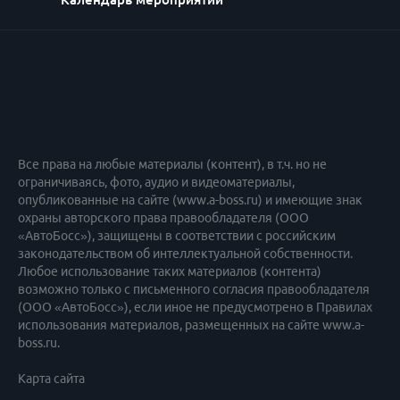
3 блок
Взгляд дилеров и НСТО
Спикеры:
1. Александр Носко - Экс-Генеральный директор,
КЛЮЧАВТО ЛАЙТ
2. Сергей Урлин - Технический директор BMW/MINI,
Автодом
Все права на любые материалы (контент), в т.ч. но не
3. Егор Остроушко - Руководитель направления по
ограничиваясь, фото, аудио и видеоматериалы,
развитию кузовного производства, Автомир
опубликованные на сайте (www.a-boss.ru) и имеющие знак
4. Илья Плисов - Заместитель директора
охраны авторского права правообладателя (ООО
«АвтоБосс»), защищены в соответствии с российским
Автокомплекс ЕвроАвто, Член правления «Союза
законодательством об интеллектуальной собственности.
Автосервисов»
Любое использование таких материалов (контента)
5. Иван Бондаренко - Руководитель МКЦ, ГК РОЛЬФ
возможно только с письменного согласия правообладателя
(ООО «АвтоБосс»), если иное не предусмотрено в Правилах
Александр Носко – показал наглядно проблемы и
использования материалов, размещенных на сайте www.a-
boss.ru.
возможности их решения в нынешней ситуации.
Сейчас сложности повсюду: утрата логистики, утрата
Карта сайта
поддержки дистрибьютора, утрата согласованного