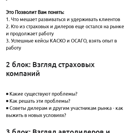
Как же видят рынок кузовного ремонта страховые
Это Позволит Вам понять:
компании? А здесь все очень интересно!
1. Что мешает развиваться и удерживать клиентов
Итак, безусловно? главная проблема - это отсутствие
2. Кто из страховых и дилеров еще остался на рынке
з/ч на рынке и отмена РРЦ некоторыми дилерами
и продолжает работу
Как же дальше выстраивать сотрудничество?
3. Успешные кейсы КАСКО и ОСАГО, взять опыт в
СК “МАКС” уверены надо ускорить процесс
работу
убеждения страховых после получения ННР
предоставить ТС на СТОА (не более 10 дней!).
2 блок: Взгляд страховых
Больше брать ориентир на восстановительный
компаний
ремонт! Ну и безусловно наладить поставки з/ч.
При этом в компании создан специальный отдел и
выделены сотрудники, которые также занимаются
◾
Какие существуют проблемы?
поиском з/ч, есть свои проверенные поставщики и
◾
Как решать эти проблемы?
страховая готова помочь дилерам в отношении
◾
Советы дилерам и другим участникам рынка - как
наличия необходимых деталей!
выжить в новых условиях?
3 блок: Взгляд автодилеров и