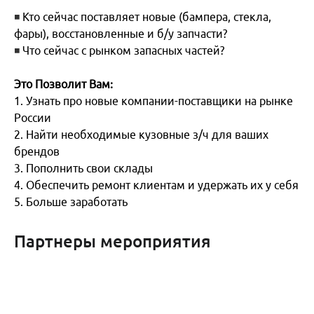
клиента. И он больше просто не придет. Пропадает
◾
Кто сейчас поставляет новые (бампера, стекла,
работа на перспективу! А ведь клиенты сейчас -
фары), восстановленные и б/у запчасти?
самое важное? как для страховых, так и для дилеров.
◾
Что сейчас с рынком запасных частей?
Никто не хочет работать в убыток.
Это Позволит Вам:
1. Узнать про новые компании-поставщики на рынке
России
2. Найти необходимые кузовные з/ч для ваших
брендов
3. Пополнить свои склады
4. Обеспечить ремонт клиентам и удержать их у себя
5. Больше заработать
Партнеры мероприятия
Необходимо пересматривать партнерские
отношения, быть готовыми идти на взаимовыгодные