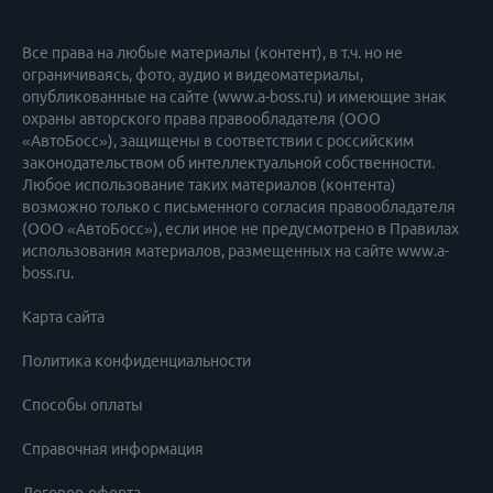
части являются невалидными. До 50% контактов
могут быть неверными. Работа с такими базами
Все права на любые материалы (контент), в т.ч. но не
стандартно проводится в 2 этапа: массовый обзвон и
ограничиваясь, фото, аудио и видеоматериалы,
только после этого персонализированное
опубликованные на сайте (www.a-boss.ru) и имеющие знак
предложение и продажа услуг заинтересованным
охраны авторского права правообладателя (ООО
клиентам.
«АвтоБосс»), защищены в соответствии с российским
законодательством об интеллектуальной собственности.
При работе с внутренними базами нужно быть
Любое использование таких материалов (контента)
готовым к постоянному контакту с клиентом, а также
возможно только с письменного согласия правообладателя
фиксировать в СРМ каждое касание и любую
(ООО «АвтоБосс»), если иное не предусмотрено в Правилах
информацию о нем, иначе теряется ее
использования материалов, размещенных на сайте www.a-
информативность. Марина подняла очень важный
boss.ru.
вопрос про сегментацию имеющейся базы. Они
Карта сайта
проводят этот анализ в нескольких плоскостях:
Для СТО:
Политика конфиденциальности
Стандартная сегментация
( 1- Клиенты, у которых
приближается срок ТО, 2- Ситуационное
Способы оплаты
сегментирование (для акций))
Справочная информация
RFM
( VIP, потенциальный рост, потерянные, почти
потерянные, одноразовые)